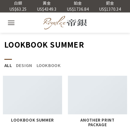
Skip
白銀
黃金
鉑金
鈀金
US$63.25
US$4349.3
US$1736.84
US$1370.34
to
content
LOOKBOOK SUMMER
ALL
DESIGN
LOOKBOOK
LOOKBOOK SUMMER
ANOTHER PRINT
PACKAGE