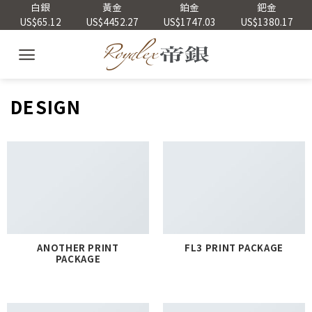
Skip
白銀
黃金
鉑金
鈀金
US$65.12
US$4452.27
US$1747.03
US$1380.17
to
content
DESIGN
ANOTHER PRINT
FL3 PRINT PACKAGE
PACKAGE