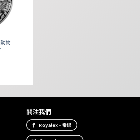
生動物
斤
關注我們
Royalex - 帝銀