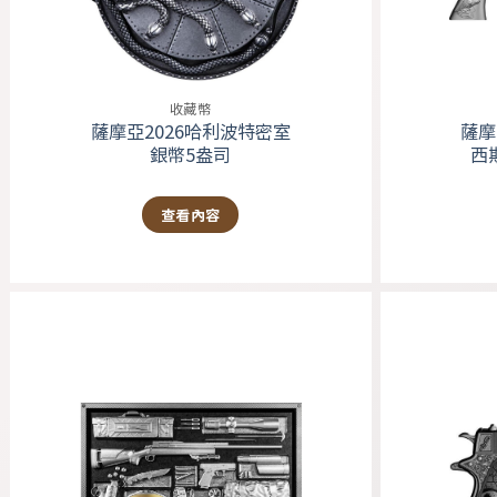
收藏幣
薩摩亞2026哈利波特密室
薩摩
銀幣5盎司
西
查看內容