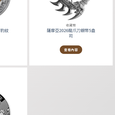
收藏幣
野豹紋
薩摩亞2026龍爪刀銀幣5盎
司
查看內容