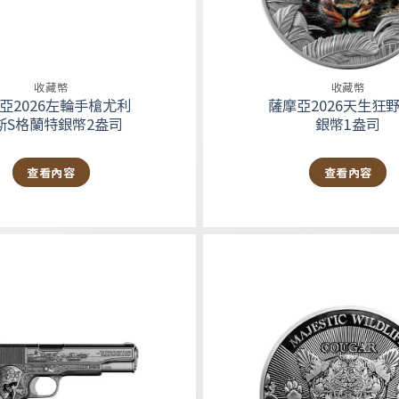
收藏幣
收藏幣
亞2026左輪手槍尤利
薩摩亞2026天生狂
斯S格蘭特銀幣2盎司
銀幣1盎司
查看內容
查看內容