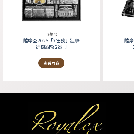
收藏幣
薩摩亞2025「X任務」狙擊
薩摩
步槍銀幣2盎司
查看內容