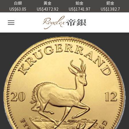
Skip
白銀
黃金
鉑金
鈀金
US$63.05
US$4372.92
US$1741.97
US$1382.7
to
content