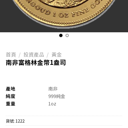
首頁
/
投資產品
/
黃金
南非富格林金幣1盎司
產地
南非
純度
999純金
重量
1oz
貨號:
1222