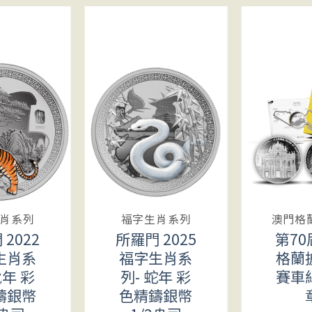
肖系列
福字生肖系列
2022
所羅門 2025
第7
生肖系
福字生肖系
格蘭
虎年 彩
列- 蛇年 彩
賽車
鑄銀幣
色精鑄銀幣