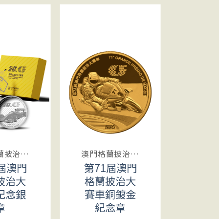
澳門格蘭披治大賽車
澳門格蘭披治大賽車
0屆澳門
第71屆澳門
第7
披治大
格蘭披治大
格蘭
紀念銀
賽車銅鍍金
賽車
章
紀念章