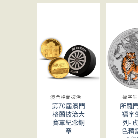
肖系列
澳門格蘭披治大賽車
福字生
2023
第70屆澳門
所羅門 
生肖系
格蘭披治大
福字
兔年 彩
賽車紀念銅
列- 
鑄銀幣
章
色精