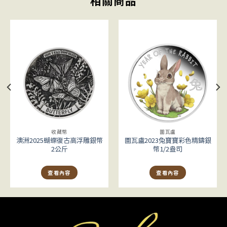
相關商品
收藏幣
圖瓦盧
澳洲2025蝴蝶復古高浮雕銀幣
圖瓦盧2023兔寶寶彩色精鑄銀
2公斤
幣1/2盎司
查看內容
查看內容