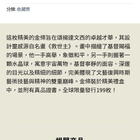
分類:
收藏幣
這枚精美的金條旨在頌揚達文西的卓越才華，其設
計靈感源自名畫《救世主》。畫中描繪了基督賜福
的場景，他一手高舉，象徵和平，另一手則握著一
顆水晶球，寓意宇宙萬物。基督寧靜的面容、深邃
的目光以及精細的細節，完美體現了文藝復興時期
藝術技藝與精神的雙重巔峰。金條裝於精美禮盒
中，並附有真品證書。全球限量發行199枚！