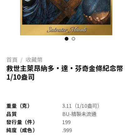
首頁
/
收藏幣
救世主萊昂納多·達·芬奇金條紀念幣
1/10盎司
重量（克）
3.11（1/10盎司）
品質
BU-精製未流通
發行量（件）
199
純度（成色）
.999