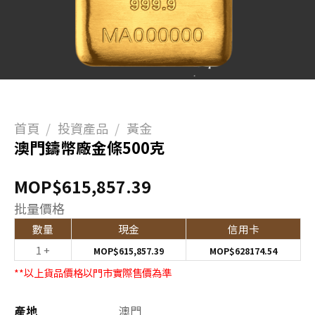
首頁
/
投資產品
/
黃金
澳門鑄幣廠金條500克
MOP$
615,857.39
批量價格
數量
現金
信用卡
1 +
MOP$
615,857.39
MOP$
628174.54
**以上貨品價格以門市實際售價為準
產地
澳門