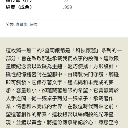
純度（成色）
.999
分類:
收藏幣
,
紐埃
這枚獨一無二的2盎司銀幣是「科技懷舊」系列的一
部分，旨在致敬那些承載我們故事的設備。這款限
量版紀念幣以軟碟為主題，輕巧便攜，方形設計，
磁性記憶體密封在塑膠中，由鋼製快門守護，觸碰
即可觸發。它保存著文字、程式碼和未完成的夢
想。容量雖小，卻蘊藏著無限的希望。它曾輾轉於
人手之間，從一張桌子到另一張桌子，承載著作
業、情書和未完成的世界，在數位時代到來之前，
塑造著創作的節奏。這枚銀幣以絲綢般的光澤呈
現，並鍍以黃金，將這份傳承銘記於心，讓您至今