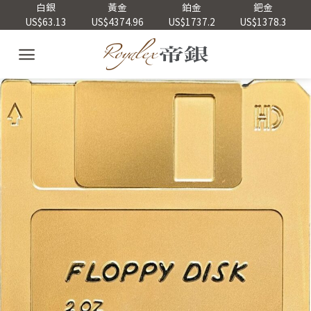
Skip
白銀
黃金
鉑金
鈀金
US$63.13
US$4374.96
US$1737.2
US$1378.3
to
content