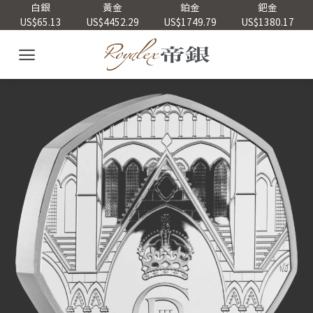
Skip
白銀
黃金
鉑金
鈀金
US$65.13
US$4452.29
US$1749.79
US$1380.17
to
content