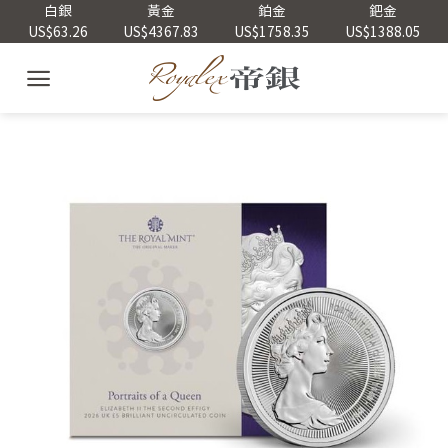
Skip
白銀
黃金
鉑金
鈀金
US$63.26
US$4367.83
US$1758.35
US$1388.05
to
content