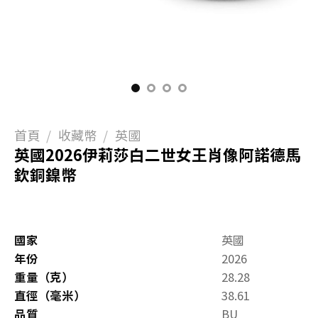
首頁
/
收藏幣
/
英國
英國2026伊莉莎白二世女王肖像阿諾德馬
欽銅鎳幣
國家
英國
年份
2026
重量（克）
28.28
直徑（毫米）
38.61
品質
BU