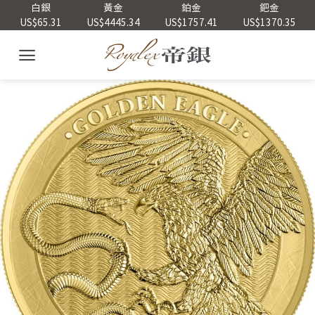
Skip
白銀
黃金
鉑金
鈀金
US$65.31
US$4445.34
US$1757.41
US$1370.35
to
content