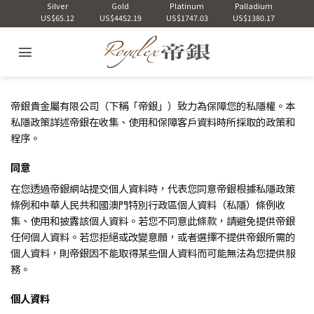
Skip
Silver
Gold
Platinum
Palladium
US$65.12
US$4452.19
US$1747.03
US$1380.17
to
content
帝銀貴金屬有限公司（下稱「帝銀」）致力為保障您的私隱權。本
私隱政策詳述帝銀在收集、使用和保障客戶資料時所採取的政策和
程序。
同意
在您透過帝銀網站提交個人資料時，代表您同意帝銀根據私隱政策
條例和中華人民共和國澳門特別行政區個人資料（私隱）條例收
集、使用和披露該個人資料。若您不同意此條款，請避免提供帝銀
任何個人資料。若您拒絕或改變意願，或者選擇不提供帝銀所需的
個人資料，則帝銀因不能取得某些個人資料而可能無法為您提供服
務。
個人資料